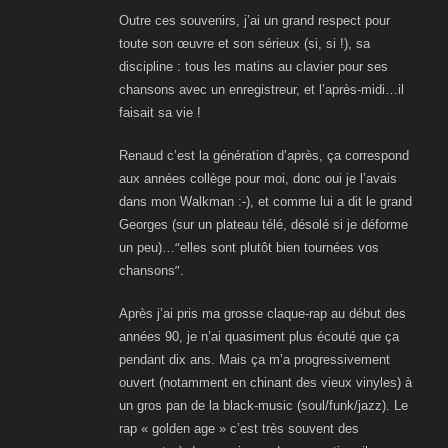
Outre ces souvenirs, j’ai un grand respect pour
toute son œuvre et son sérieux (si, si !), sa
discipline : tous les matins au clavier pour ses
chansons avec un enregistreur, et l’après-midi…il
faisait sa vie !
Renaud c’est la génération d’après, ça correspond
aux années collège pour moi, donc oui je l’avais
dans mon Walkman :-), et comme lui a dit le grand
Georges (sur un plateau télé, désolé si je déforme
“
un peu)…
elles sont plutôt bien tournées vos
”
chansons
.
Après j’ai pris ma grosse claque-rap au début des
années 90, je n’ai quasiment plus écouté que ça
pendant dix ans. Mais ça m’a progressivement
ouvert (notamment en chinant des vieux vinyles) à
un gros pan de la black-music (soul/funk/jazz). Le
rap « golden age » c’est très souvent des