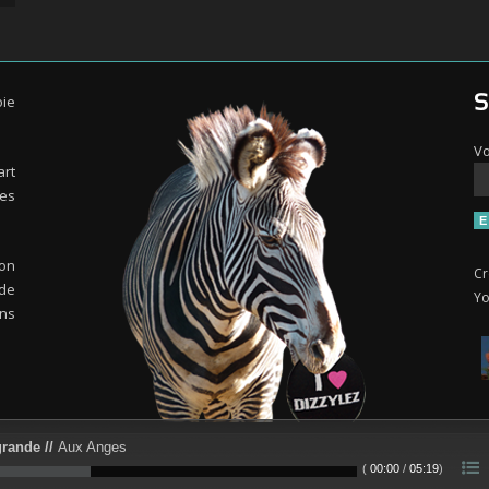
oie
S
Vo
art
es
 on
Cr
de
Yo
ns
grande //
Aux Anges
(
00:00
/
05:19
)