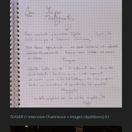
TEASER (= interview Chartreuse + images répétitions) ICI :