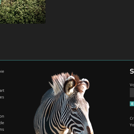
oie
S
Vo
art
es
 on
Cr
de
Yo
ns