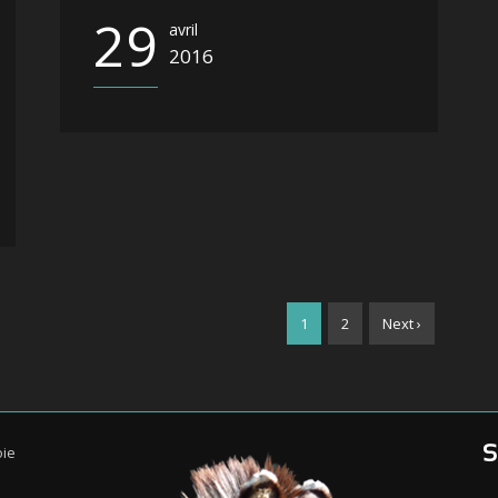
29
avril
2016
1
2
Next ›
oie
S