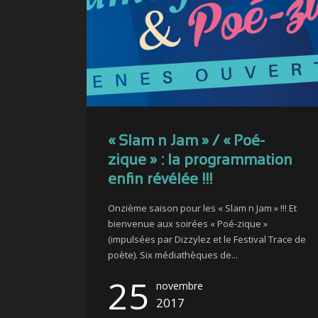
« Slam n Jam » / « Poé-
zique » : la programmation
enfin révélée !!!
Onzième saison pour les « Slam n Jam » !!! Et
bienvenue aux soirées « Poé-zique »
(impulsées par Dizzylez et le Festival Trace de
poète). Six médiathèques de...
25
novembre
2017