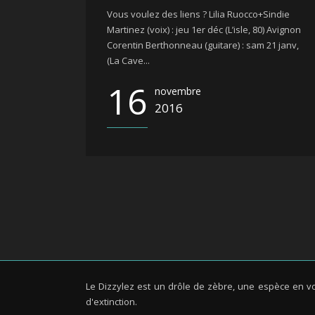
Vous voulez des liens ? Lilia Ruocco+Sindie
Martinez (voix) : jeu 1er déc (L’isle, 80) Avignon
Corentin Berthonneau (guitare) : sam 21 janv,
(La Cave...
16
novembre
2016
Le Dizzylez est un drôle de zèbre, une espèce en v
d'extinction.