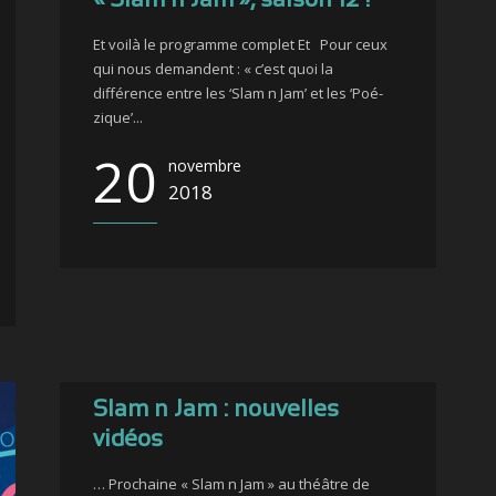
« Slam n Jam », saison 12 !
Et voilà le programme complet Et Pour ceux
qui nous demandent : « c’est quoi la
différence entre les ‘Slam n Jam’ et les ‘Poé-
zique’...
20
novembre
2018
Slam n Jam : nouvelles
vidéos
… Prochaine « Slam n Jam » au théâtre de